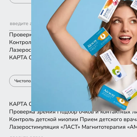
Проверка зрения
Подбор очков и контактных л
Контроль детской миопии
Прием детского врач
Лазеростимуляция «ЛАСТ»
Магнитотерапия «А
КАРТА
СПИСКОМ
Чистополь
КАРТА
СПИСКОМ
Проверка зрения
Подбор очков и контактных л
Контроль детской миопии
Прием детского врач
Лазеростимуляция «ЛАСТ»
Магнитотерапия «А