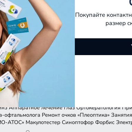
Покупайте контактн
размер с
инз
Аппаратное лечение глаз
Ортокератология
При
а-офтальмолога
Ремонт очков
«Плеоптика»
Занятия
МО-АТОС»
Макулотестер
Синоптофор
Форбис
Элект
инз
Аппаратное лечение глаз
Ортокератология
При
а-офтальмолога
Ремонт очков
«Плеоптика»
Занятия
МО-АТОС»
Макулотестер
Синоптофор
Форбис
Элект