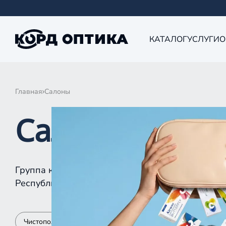
КАТАЛОГ
УСЛУГИ
О
Главная
Салоны
Салоны КОРД 
Группа компаний «Корд Оптика» - это более 10
Республике Татарстан, Самаре, Уфе, Рыбинске.
Чистополь