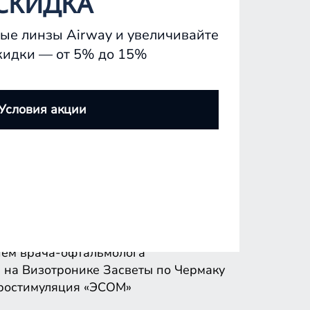
СКИДКА
ые линзы Airway и увеличивайте
кидки — от 5% до 15%
ем врача-офтальмолога
 на Визотронике
Засветы по Чермаку
Условия акции
ростимуляция «ЭСОМ»
ем врача-офтальмолога
 на Визотронике
Засветы по Чермаку
ростимуляция «ЭСОМ»