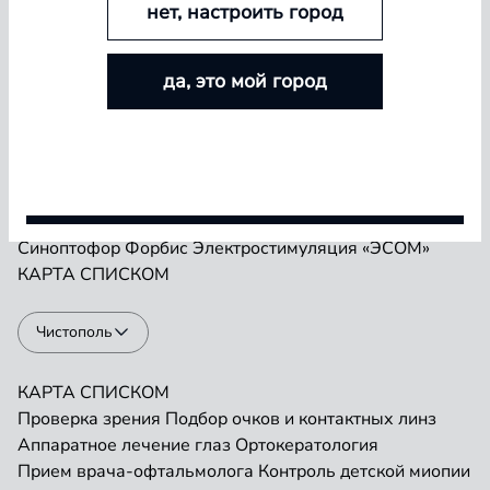
нет, настроить город
БОЛЬШЕ ЛИНЗ — БОЛЬШЕ СКИДКА
Проверка зрения
Подбор очков и контактных линз
да, это мой город
Аппаратное лечение глаз
Ортокератология
Покупайте контактные линзы Airway и увеличивайте
Прием врача-офтальмолога
Контроль детской миопии
размер скидки — от 5% до 15%
Прием детского врача-офтальмолога
Ремонт очков
«Плеоптика»
Занятия на Визотронике
Условия акции
Засветы по Чермаку
Лазеростимуляция «ЛАСТ»
Магнитотерапия «АМО-АТОС»
Макулотестер
Синоптофор
Форбис
Электростимуляция «ЭСОМ»
КАРТА
СПИСКОМ
Чистополь
КАРТА
СПИСКОМ
Проверка зрения
Подбор очков и контактных линз
Аппаратное лечение глаз
Ортокератология
Прием врача-офтальмолога
Контроль детской миопии