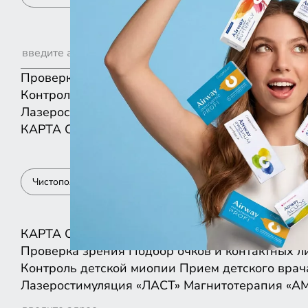
Проверка зрения
Подбор очков и контактных л
Контроль детской миопии
Прием детского врач
Лазеростимуляция «ЛАСТ»
Магнитотерапия «А
КАРТА
СПИСКОМ
Чистополь
КАРТА
СПИСКОМ
Проверка зрения
Подбор очков и контактных л
Контроль детской миопии
Прием детского врач
Лазеростимуляция «ЛАСТ»
Магнитотерапия «А