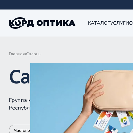
КАТАЛОГ
УСЛУГИ
О
Главная
Салоны
Салоны КОРД 
Группа компаний «Корд Оптика» - это более 10
Республике Татарстан, Самаре, Уфе, Рыбинске.
Чистополь