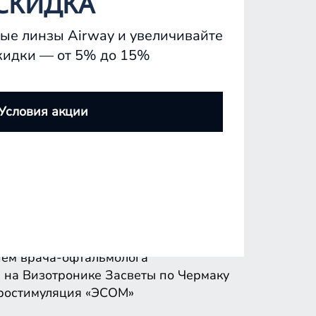
СКИДКА
ые линзы Airway и увеличивайте
кидки — от 5% до 15%
ем врача-офтальмолога
 на Визотронике
Засветы по Чермаку
Условия акции
ростимуляция «ЭСОМ»
ем врача-офтальмолога
 на Визотронике
Засветы по Чермаку
ростимуляция «ЭСОМ»