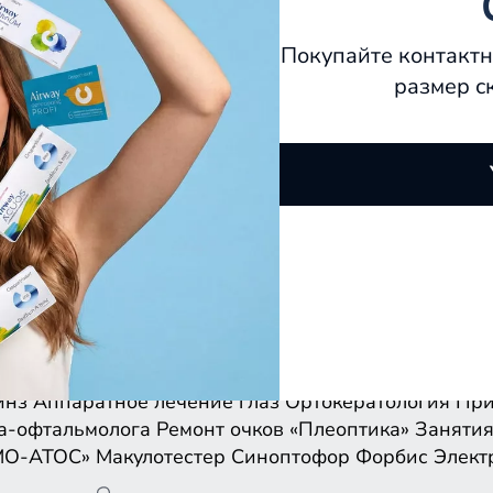
Покупайте контактн
размер с
инз
Аппаратное лечение глаз
Ортокератология
При
а-офтальмолога
Ремонт очков
«Плеоптика»
Занятия
МО-АТОС»
Макулотестер
Синоптофор
Форбис
Элект
инз
Аппаратное лечение глаз
Ортокератология
При
а-офтальмолога
Ремонт очков
«Плеоптика»
Занятия
МО-АТОС»
Макулотестер
Синоптофор
Форбис
Элект