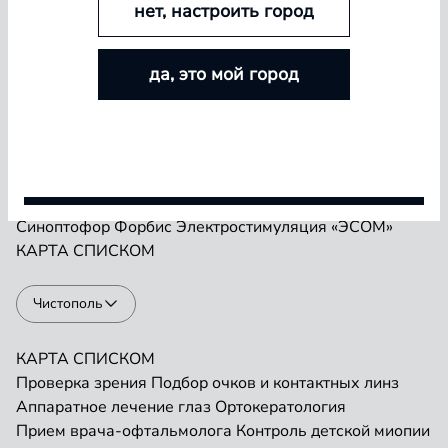
нет, настроить город
БОЛЬШЕ ЛИНЗ — БОЛЬШЕ СКИДКА
Проверка зрения
Подбор очков и контактных линз
да, это мой город
Аппаратное лечение глаз
Ортокератология
Покупайте контактные линзы Airway и увеличивайте
Прием врача-офтальмолога
Контроль детской миопии
размер скидки — от 5% до 15%
Прием детского врача-офтальмолога
Ремонт очков
«Плеоптика»
Занятия на Визотронике
Условия акции
Засветы по Чермаку
Лазеростимуляция «ЛАСТ»
Магнитотерапия «АМО-АТОС»
Макулотестер
Синоптофор
Форбис
Электростимуляция «ЭСОМ»
КАРТА
СПИСКОМ
Чистополь
КАРТА
СПИСКОМ
Проверка зрения
Подбор очков и контактных линз
Аппаратное лечение глаз
Ортокератология
Прием врача-офтальмолога
Контроль детской миопии