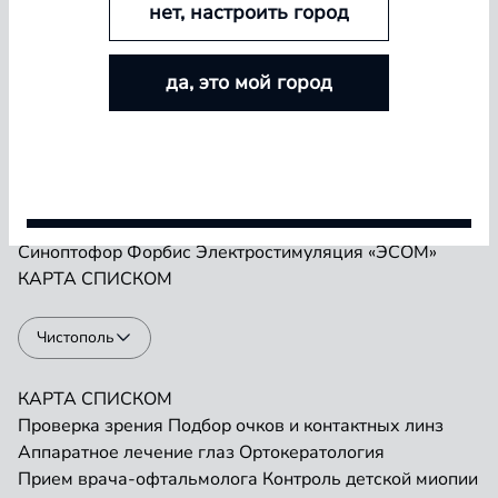
нет, настроить город
БОЛЬШЕ ЛИНЗ — БОЛЬШЕ СКИДКА
Проверка зрения
Подбор очков и контактных линз
да, это мой город
Аппаратное лечение глаз
Ортокератология
Покупайте контактные линзы Airway и увеличивайте
Прием врача-офтальмолога
Контроль детской миопии
размер скидки — от 5% до 15%
Прием детского врача-офтальмолога
Ремонт очков
«Плеоптика»
Занятия на Визотронике
Условия акции
Засветы по Чермаку
Лазеростимуляция «ЛАСТ»
Магнитотерапия «АМО-АТОС»
Макулотестер
Синоптофор
Форбис
Электростимуляция «ЭСОМ»
КАРТА
СПИСКОМ
Чистополь
КАРТА
СПИСКОМ
Проверка зрения
Подбор очков и контактных линз
Аппаратное лечение глаз
Ортокератология
Прием врача-офтальмолога
Контроль детской миопии