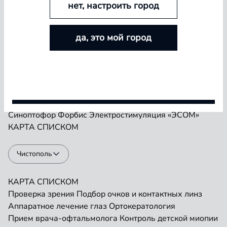
нет, настроить город
БОЛЬШЕ ЛИНЗ — БОЛЬШЕ СКИДКА
Проверка зрения
Подбор очков и контактных линз
да, это мой город
Аппаратное лечение глаз
Ортокератология
Покупайте контактные линзы Airway и увеличивайте
Прием врача-офтальмолога
Контроль детской миопии
размер скидки — от 5% до 15%
Прием детского врача-офтальмолога
Ремонт очков
«Плеоптика»
Занятия на Визотронике
Условия акции
Засветы по Чермаку
Лазеростимуляция «ЛАСТ»
Магнитотерапия «АМО-АТОС»
Макулотестер
Синоптофор
Форбис
Электростимуляция «ЭСОМ»
КАРТА
СПИСКОМ
Чистополь
КАРТА
СПИСКОМ
Проверка зрения
Подбор очков и контактных линз
Аппаратное лечение глаз
Ортокератология
Прием врача-офтальмолога
Контроль детской миопии