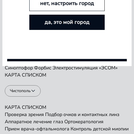
нет, настроить город
БОЛЬШЕ ЛИНЗ — БОЛЬШЕ СКИДКА
Проверка зрения
Подбор очков и контактных линз
да, это мой город
Аппаратное лечение глаз
Ортокератология
Покупайте контактные линзы Airway и увеличивайте
Прием врача-офтальмолога
Контроль детской миопии
размер скидки — от 5% до 15%
Прием детского врача-офтальмолога
Ремонт очков
«Плеоптика»
Занятия на Визотронике
Условия акции
Засветы по Чермаку
Лазеростимуляция «ЛАСТ»
Магнитотерапия «АМО-АТОС»
Макулотестер
Синоптофор
Форбис
Электростимуляция «ЭСОМ»
КАРТА
СПИСКОМ
Чистополь
КАРТА
СПИСКОМ
Проверка зрения
Подбор очков и контактных линз
Аппаратное лечение глаз
Ортокератология
Прием врача-офтальмолога
Контроль детской миопии