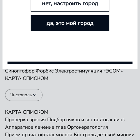
нет, настроить город
БОЛЬШЕ ЛИНЗ — БОЛЬШЕ СКИДКА
Проверка зрения
Подбор очков и контактных линз
да, это мой город
Аппаратное лечение глаз
Ортокератология
Покупайте контактные линзы Airway и увеличивайте
Прием врача-офтальмолога
Контроль детской миопии
размер скидки — от 5% до 15%
Прием детского врача-офтальмолога
Ремонт очков
«Плеоптика»
Занятия на Визотронике
Условия акции
Засветы по Чермаку
Лазеростимуляция «ЛАСТ»
Магнитотерапия «АМО-АТОС»
Макулотестер
Синоптофор
Форбис
Электростимуляция «ЭСОМ»
КАРТА
СПИСКОМ
Чистополь
КАРТА
СПИСКОМ
Проверка зрения
Подбор очков и контактных линз
Аппаратное лечение глаз
Ортокератология
Прием врача-офтальмолога
Контроль детской миопии