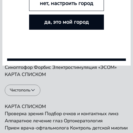
нет, настроить город
БОЛЬШЕ ЛИНЗ — БОЛЬШЕ СКИДКА
Проверка зрения
Подбор очков и контактных линз
да, это мой город
Аппаратное лечение глаз
Ортокератология
Покупайте контактные линзы Airway и увеличивайте
Прием врача-офтальмолога
Контроль детской миопии
размер скидки — от 5% до 15%
Прием детского врача-офтальмолога
Ремонт очков
«Плеоптика»
Занятия на Визотронике
Условия акции
Засветы по Чермаку
Лазеростимуляция «ЛАСТ»
Магнитотерапия «АМО-АТОС»
Макулотестер
Синоптофор
Форбис
Электростимуляция «ЭСОМ»
КАРТА
СПИСКОМ
Чистополь
КАРТА
СПИСКОМ
Проверка зрения
Подбор очков и контактных линз
Аппаратное лечение глаз
Ортокератология
Прием врача-офтальмолога
Контроль детской миопии