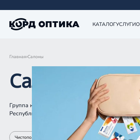
КАТАЛОГ
УСЛУГИ
О
Главная
Салоны
Салоны КОРД 
Группа компаний «Корд Оптика» - это более 10
Республике Татарстан, Самаре, Уфе, Рыбинске.
Чистополь