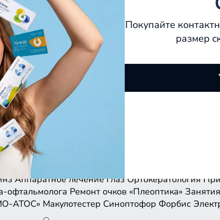
Покупайте контактн
размер с
инз
Аппаратное лечение глаз
Ортокератология
При
а-офтальмолога
Ремонт очков
«Плеоптика»
Занятия
МО-АТОС»
Макулотестер
Синоптофор
Форбис
Элект
инз
Аппаратное лечение глаз
Ортокератология
При
а-офтальмолога
Ремонт очков
«Плеоптика»
Занятия
МО-АТОС»
Макулотестер
Синоптофор
Форбис
Элект