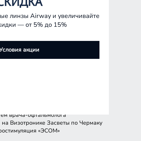
СКИДКА
ые линзы Airway и увеличивайте
кидки — от 5% до 15%
ем врача-офтальмолога
 на Визотронике
Засветы по Чермаку
Условия акции
ростимуляция «ЭСОМ»
ем врача-офтальмолога
 на Визотронике
Засветы по Чермаку
ростимуляция «ЭСОМ»