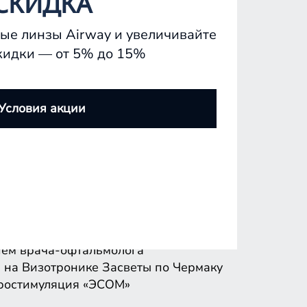
СКИДКА
ые линзы Airway и увеличивайте
кидки — от 5% до 15%
ем врача-офтальмолога
 на Визотронике
Засветы по Чермаку
Условия акции
ростимуляция «ЭСОМ»
ем врача-офтальмолога
 на Визотронике
Засветы по Чермаку
ростимуляция «ЭСОМ»