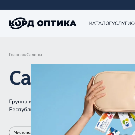
КАТАЛОГ
УСЛУГИ
О
Главная
Салоны
Салоны КОРД 
Группа компаний «Корд Оптика» - это более 10
Республике Татарстан, Самаре, Уфе, Рыбинске.
Чистополь