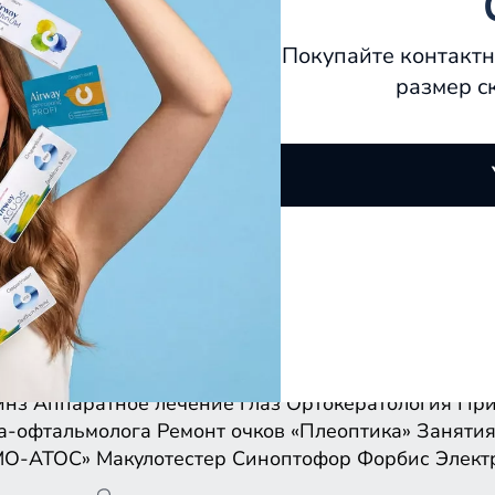
Покупайте контактн
размер с
инз
Аппаратное лечение глаз
Ортокератология
При
а-офтальмолога
Ремонт очков
«Плеоптика»
Занятия
МО-АТОС»
Макулотестер
Синоптофор
Форбис
Элект
инз
Аппаратное лечение глаз
Ортокератология
При
а-офтальмолога
Ремонт очков
«Плеоптика»
Занятия
МО-АТОС»
Макулотестер
Синоптофор
Форбис
Элект