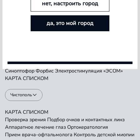
нет, настроить город
БОЛЬШЕ ЛИНЗ — БОЛЬШЕ СКИДКА
Проверка зрения
Подбор очков и контактных линз
да, это мой город
Аппаратное лечение глаз
Ортокератология
Покупайте контактные линзы Airway и увеличивайте
Прием врача-офтальмолога
Контроль детской миопии
размер скидки — от 5% до 15%
Прием детского врача-офтальмолога
Ремонт очков
«Плеоптика»
Занятия на Визотронике
Условия акции
Засветы по Чермаку
Лазеростимуляция «ЛАСТ»
Магнитотерапия «АМО-АТОС»
Макулотестер
Синоптофор
Форбис
Электростимуляция «ЭСОМ»
КАРТА
СПИСКОМ
Чистополь
КАРТА
СПИСКОМ
Проверка зрения
Подбор очков и контактных линз
Аппаратное лечение глаз
Ортокератология
Прием врача-офтальмолога
Контроль детской миопии